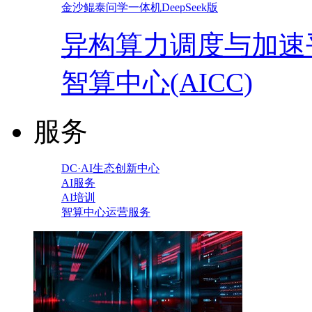
金沙鲲泰问学一体机DeepSeek版
异构算力调度与加速
智算中心(AICC)
服务
DC·AI生态创新中心
AI服务
AI培训
智算中心运营服务