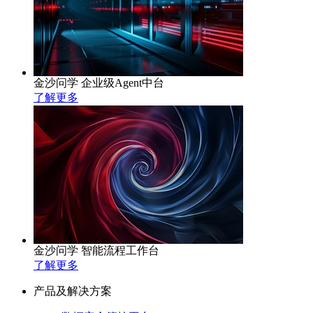
金沙问学 企业级Agent中台
了解更多
金沙问学 智能流程工作台
了解更多
产品及解决方案