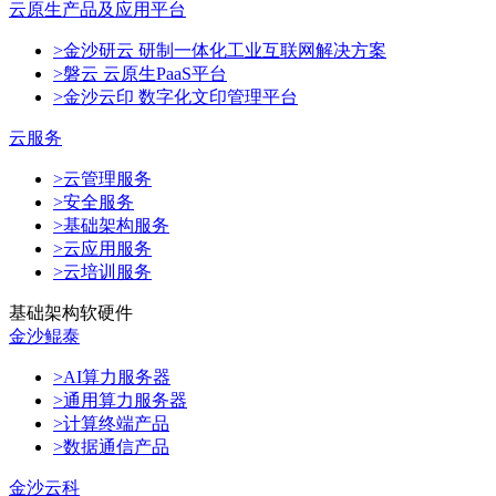
云原生产品及应用平台
>金沙研云 研制一体化工业互联网解决方案
>磐云 云原生PaaS平台
>金沙云印 数字化文印管理平台
云服务
>云管理服务
>安全服务
>基础架构服务
>云应用服务
>云培训服务
基础架构软硬件
金沙鲲泰
>AI算力服务器
>通用算力服务器
>计算终端产品
>数据通信产品
金沙云科