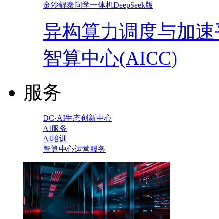
金沙鲲泰问学一体机DeepSeek版
异构算力调度与加速
智算中心(AICC)
服务
DC·AI生态创新中心
AI服务
AI培训
智算中心运营服务