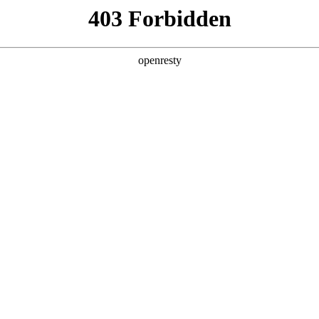
产品及服务
行业解决方案
合作伙伴
投资者关系
2025年合作伙伴奖
2025 / 12 / 03
 2025大会上，金沙数码再度蝉联“年度增值推广合作伙伴”奖项。该奖
值得一提的是，金沙数码亚马逊云科技业务团队已经连续三年获得此